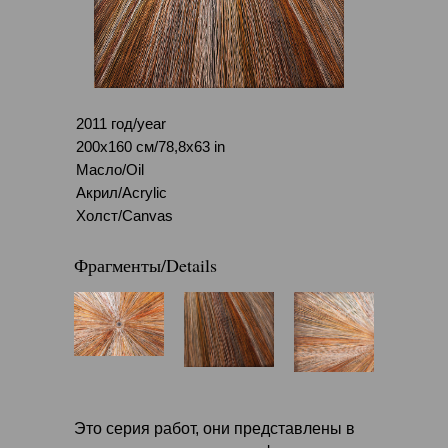
2011 год/year
200x160 см/78,8x63 in
Масло/Oil
Акрил/Acrylic
Холст/Canvas
Фрагменты/Details
Это серия работ, они представлены в